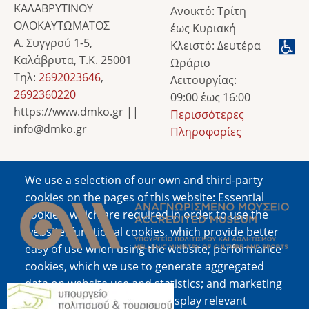
ΚΑΛΑΒΡΥΤΙΝΟΥ
Ανοικτό: Τρίτη
ΟΛΟΚΑΥΤΩΜΑΤΟΣ
έως Κυριακή
Α. Συγγρού 1-5,
Κλειστό: Δευτέρα
Καλάβρυτα, Τ.Κ. 25001
Ωράριο
Τηλ:
2692023646
,
Λειτουργίας:
2692360220
09:00 έως 16:00
https://www.dmko.gr ||
Περισσότερες
info@dmko.gr
Πληροφορίες
We use a selection of our own and third-party
Image
cookies on the pages of this website: Essential
cookies, which are required in order to use the
website; functional cookies, which provide better
easy of use when using the website; performance
cookies, which we use to generate aggregated
data on website use and statistics; and marketing
Image
cookies, which are used to display relevant