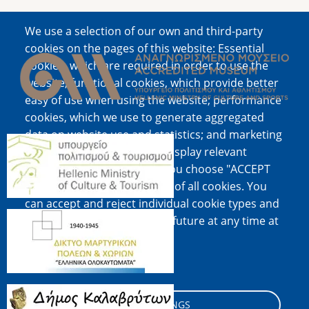
We use a selection of our own and third-party
Image
cookies on the pages of this website: Essential
cookies, which are required in order to use the
website; functional cookies, which provide better
easy of use when using the website; performance
cookies, which we use to generate aggregated
data on website use and statistics; and marketing
Image
cookies, which are used to display relevant
content and advertising. If you choose "ACCEPT
ALL", you consent to the use of all cookies. You
can accept and reject individual cookie types and
Image
revoke your consent for the future at any time at
"Settings".
Cookie documentation
Image
COOKIE SETTINGS