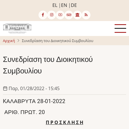
Παράκαμψη
EL
EN
DE
προς
το
κυρίως
περιεχόμενο
Αρχική
Συνεδρίαση του Διοικητικού Συμβουλίου
Συνεδρίαση του Διοικητικού
Συμβουλίου
Παρ, 01/28/2022 - 15:45
KΑΛΆΒΡΥΤΑ 28-01-2022
ΑΡΙΘ. ΠΡΩΤ. 20
Π Ρ Ο Σ Κ Λ Η Σ Η