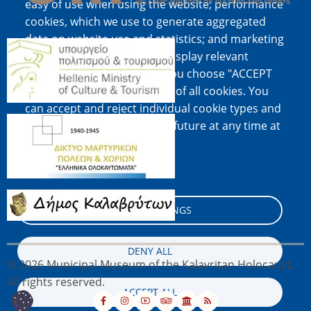
easy of use when using the website; performance
cookies, which we use to generate aggregated
data on website use and statistics; and marketing
Image
cookies, which are used to display relevant
content and advertising. If you choose "ACCEPT
ALL", you consent to the use of all cookies. You
can accept and reject individual cookie types and
Image
revoke your consent for the future at any time at
"Settings".
Cookie documentation
Image
COOKIE SETTINGS
DENY ALL
© 2026 Municipal Museum of the Kalavritan Holocaust,
All rights reserved.
ACCEPT ALL