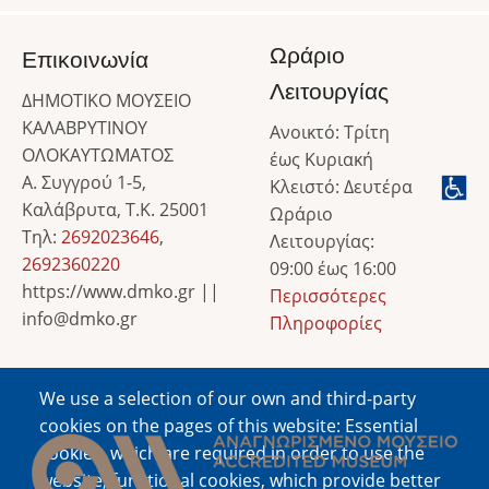
Ωράριο
Επικοινωνία
Λειτουργίας
ΔΗΜΟΤΙΚΟ ΜΟΥΣΕΙΟ
ΚΑΛΑΒΡΥΤΙΝΟΥ
Ανοικτό: Τρίτη
ΟΛΟΚΑΥΤΩΜΑΤΟΣ
έως Κυριακή
Α. Συγγρού 1-5,
Κλειστό: Δευτέρα
Καλάβρυτα, Τ.Κ. 25001
Ωράριο
Τηλ:
2692023646
,
Λειτουργίας:
2692360220
09:00 έως 16:00
https://www.dmko.gr ||
Περισσότερες
info@dmko.gr
Πληροφορίες
We use a selection of our own and third-party
Image
cookies on the pages of this website: Essential
cookies, which are required in order to use the
website; functional cookies, which provide better