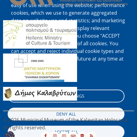
easy of use when using the website; performance
cookies, which we use to generate aggregated
data on website use and statistics; and marketing
Image
cookies, which are used to display relevant
content and advertising. If you choose "ACCEPT
ALL", you consent to the use of all cookies. You
can accept and reject individual cookie types and
Image
revoke your consent for the future at any time at
"Settings".
Cookie documentation
Image
COOKIE SETTINGS
DENY ALL
© 2026 Municipal Museum of the Kalavritan Holocaust,
All rights reserved.
ACCEPT ALL