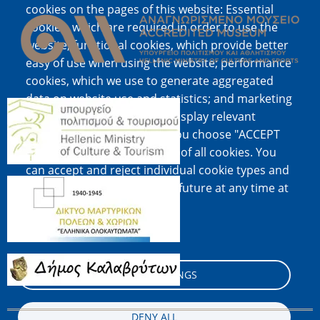
cookies on the pages of this website: Essential
cookies, which are required in order to use the
website; functional cookies, which provide better
easy of use when using the website; performance
cookies, which we use to generate aggregated
data on website use and statistics; and marketing
Image
cookies, which are used to display relevant
content and advertising. If you choose "ACCEPT
ALL", you consent to the use of all cookies. You
can accept and reject individual cookie types and
Image
revoke your consent for the future at any time at
"Settings".
Cookie documentation
Image
COOKIE SETTINGS
DENY ALL