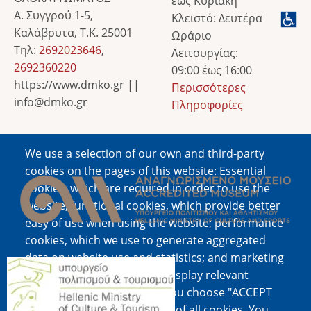
έως Κυριακή
Α. Συγγρού 1-5,
Κλειστό: Δευτέρα
Καλάβρυτα, Τ.Κ. 25001
Ωράριο
Τηλ:
2692023646
,
Λειτουργίας:
2692360220
09:00 έως 16:00
https://www.dmko.gr ||
Περισσότερες
info@dmko.gr
Πληροφορίες
We use a selection of our own and third-party
Image
cookies on the pages of this website: Essential
cookies, which are required in order to use the
website; functional cookies, which provide better
easy of use when using the website; performance
cookies, which we use to generate aggregated
data on website use and statistics; and marketing
Image
cookies, which are used to display relevant
content and advertising. If you choose "ACCEPT
ALL", you consent to the use of all cookies. You