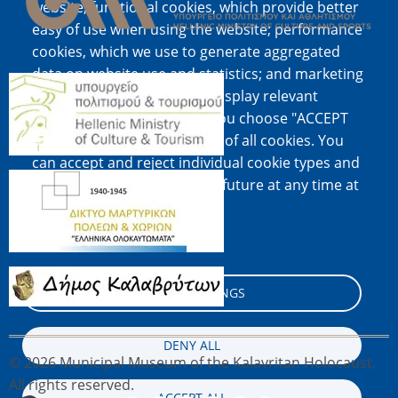
website; functional cookies, which provide better
easy of use when using the website; performance
cookies, which we use to generate aggregated
data on website use and statistics; and marketing
Image
cookies, which are used to display relevant
content and advertising. If you choose "ACCEPT
ALL", you consent to the use of all cookies. You
can accept and reject individual cookie types and
Image
revoke your consent for the future at any time at
"Settings".
Cookie documentation
Image
COOKIE SETTINGS
DENY ALL
© 2026 Municipal Museum of the Kalavritan Holocaust,
All rights reserved.
ACCEPT ALL