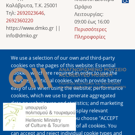
Καλάβρυτα, Τ.Κ. 25001
Ωράριο
Τηλ:
2692023646
,
Λειτουργίας:
2692360220
09:00 έως 16:00
https://www.dmko.gr ||
Περισσότερες
info@dmko.gr
Πληροφορίες
We use a selection of our own and third-party
Image
cookies on the pages of this website: Essential
cookies, which are required in order to use the
website; functional cookies, which provide better
easy of use when using the website; performance
cookies, which we use to generate aggregated
data on website use and statistics; and marketing
Image
cookies, which are used to display relevant
content and advertising. If you choose "ACCEPT
ALL", you consent to the use of all cookies. You
can accept and reject individual cookie types and