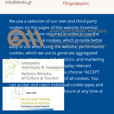
info@dmko.gr
Πληροφορίες
We use a selection of our own and third-party
Image
cookies on the pages of this website: Essential
cookies, which are required in order to use the
website; functional cookies, which provide better
easy of use when using the website; performance
cookies, which we use to generate aggregated
data on website use and statistics; and marketing
Image
cookies, which are used to display relevant
content and advertising. If you choose "ACCEPT
ALL", you consent to the use of all cookies. You
can accept and reject individual cookie types and
Image
revoke your consent for the future at any time at
"Settings".
Cookie documentation