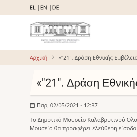
Παράκαμψη
EL
EN
DE
προς
το
κυρίως
περιεχόμενο
Αρχική
«"21". Δράση Εθνικής Εμβέλει
«"21". Δράση Εθνική
Παρ, 02/05/2021 - 12:37
Το Δημοτικό Μουσείο Καλαβρυτινού Ολοκ
Μουσείο θα προσφέρει ελεύθερη είσοδο σ