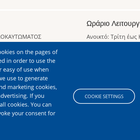
Ωράριο Λειτουργ
ΟΛΟΚΑΥΤΩΜΑΤΟΣ
Ανοικτό: Τρίτη έως
Κλειστό: Δευτέρα
ookies on the pages of
Ωράριο Λειτουργίας
ed in order to use the
Περισσότερες Πληρ
er easy of use when
we use to generate
and marketing cookies,
Image
dvertising. If you
COOKIE SETTINGS
all cookies. You can
voke your consent for
n Holocaust, All rights reserved.