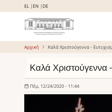
Παράκαμψη
EL
EN
DE
προς
το
κυρίως
περιεχόμενο
Αρχική
Καλά Χριστούγεννα - Ευτυχισ
Καλά Χριστούγεννα -
Πέμ, 12/24/2020 - 11:44