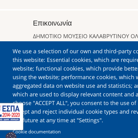
Επικοινωνία
ΔΗΜΟΤΙΚΟ ΜΟΥΣΕΙΟ ΚΑΛΑΒΡΥΤΙΝΟΥ 
Α. Συγγρού 1-5, Καλάβρυτα, Τ.Κ. 25001
We use a selection of our own and third-party c
Τηλ:
2692023646
,
2692360220
this website: Essential cookies, which are requir
https://www.dmko.gr || info@dmko.gr
website; functional cookies, which provide bett
using the website; performance cookies, which 
aggregated data on website use and statistics; 
Image
Image
which are used to display relevant content and a
choose "ACCEPT ALL", you consent to the use of 
accept and reject individual cookie types and re
the future at any time at "Settings".
Cookie documentation
© 2026 Municipal Museum of the Kalavrita