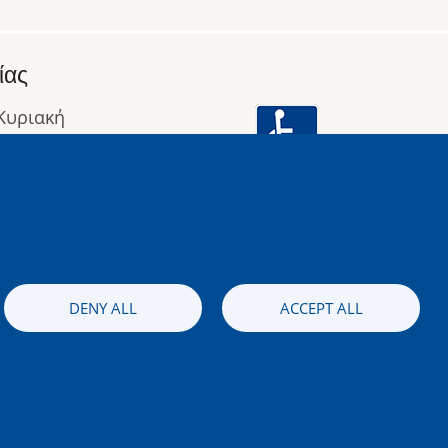
ίας
 Κυριακή
: 09:00 έως 16:00
οφορίες
Image
DENY ALL
ACCEPT ALL