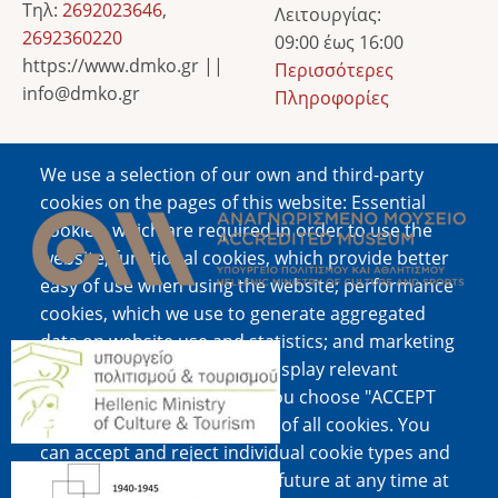
Τηλ:
2692023646
,
Λειτουργίας:
2692360220
09:00 έως 16:00
https://www.dmko.gr ||
Περισσότερες
info@dmko.gr
Πληροφορίες
We use a selection of our own and third-party
Image
cookies on the pages of this website: Essential
cookies, which are required in order to use the
website; functional cookies, which provide better
easy of use when using the website; performance
cookies, which we use to generate aggregated
data on website use and statistics; and marketing
Image
cookies, which are used to display relevant
content and advertising. If you choose "ACCEPT
ALL", you consent to the use of all cookies. You
can accept and reject individual cookie types and
Image
revoke your consent for the future at any time at