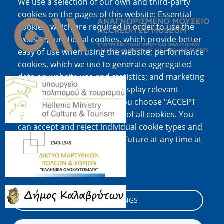
We use a selection of our own and third-party
Image
cookies on the pages of this website: Essential
cookies, which are required in order to use the
website; functional cookies, which provide better
easy of use when using the website; performance
cookies, which we use to generate aggregated
data on website use and statistics; and marketing
Image
cookies, which are used to display relevant
content and advertising. If you choose "ACCEPT
ALL", you consent to the use of all cookies. You
can accept and reject individual cookie types and
Image
revoke your consent for the future at any time at
"Settings".
Cookie documentation
Image
COOKIE SETTINGS