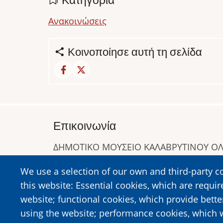
Ανακοινώσεις
Κοινοποίησε αυτή τη σελίδα
Επικοινωνία
ΔΗΜΟΤΙΚΟ ΜΟΥΣΕΙΟ ΚΑΛΑΒΡΥΤΙΝΟΥ 
Α. Συγγρού 1-5, Καλάβρυτα, Τ.Κ. 25001
We use a selection of our own and third-party c
Τηλ:
2692023646
,
2692360220
this website: Essential cookies, which are requir
https://www.dmko.gr || info@dmko.gr
website; functional cookies, which provide bett
using the website; performance cookies, which 