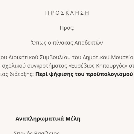
Π Ρ Ο Σ Κ Λ Η Σ Η
Προς:
Όπως ο πίνακας Αποδεκτών
 του Διοικητικού Συμβουλίου του Δημοτικού Μουσε
 σχολικού συγκροτήματος «Ευσέβιος Κηπουργός» στ
ιας διάταξης:
Περί ψήφισης του προϋπολογισμού τ
Αναπληρωματικά Μέλη
ς Σπανός Βασίλειος