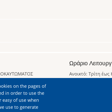
Ωράριο Λειτουργ
ΟΛΟΚΑΥΤΩΜΑΤΟΣ
Ανοικτό: Τρίτη έως
Κλειστό: Δευτέρα
ookies on the pages of
Ωράριο Λειτουργίας
ed in order to use the
Περισσότερες Πληρ
er easy of use when
we use to generate