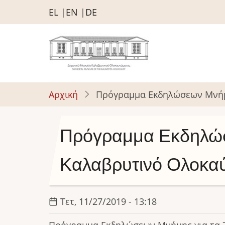
Παράκαμψη
EL
EN
DE
προς
το
κυρίως
περιεχόμενο
Αρχική
Πρόγραμμα Εκδηλώσεων Μνήμη
Πρόγραμμα Εκδηλώσε
Καλαβρυτινό Ολοκα
Τετ, 11/27/2019 - 13:18