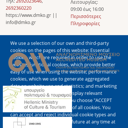
Τηλ:
2692023646
,
Λειτουργίας:
2692360220
09:00 έως 16:00
https://www.dmko.gr ||
Περισσότερες
info@dmko.gr
Πληροφορίες
We use a selection of our own and third-party
Image
cookies on the pages of this website: Essential
cookies, which are required in order to use the
website; functional cookies, which provide better
easy of use when using the website; performance
cookies, which we use to generate aggregated
data on website use and statistics; and marketing
Image
cookies, which are used to display relevant
content and advertising. If you choose "ACCEPT
ALL", you consent to the use of all cookies. You
can accept and reject individual cookie types and
Image
revoke your consent for the future at any time at