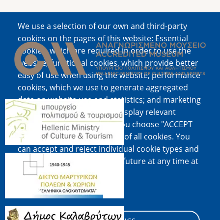
We use a selection of our own and third-party
Image
cookies on the pages of this website: Essential
cookies, which are required in order to use the
website; functional cookies, which provide better
easy of use when using the website; performance
cookies, which we use to generate aggregated
data on website use and statistics; and marketing
Image
cookies, which are used to display relevant
content and advertising. If you choose "ACCEPT
ALL", you consent to the use of all cookies. You
can accept and reject individual cookie types and
Image
revoke your consent for the future at any time at
"Settings".
Cookie documentation
Image