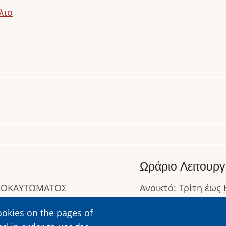
λιο
Ωράριο Λειτουργ
ΟΛΟΚΑΥΤΩΜΑΤΟΣ
Ανοικτό: Τρίτη έως
Κλειστό: Δευτέρα
ookies on the pages of
Ωράριο Λειτουργίας