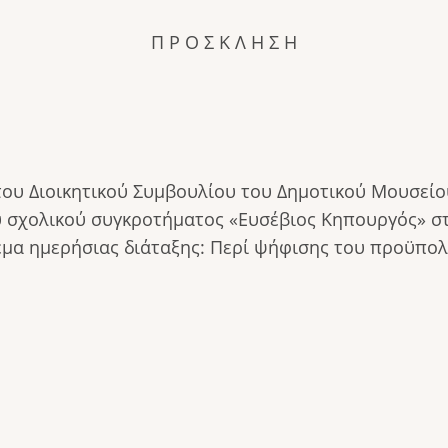
Π Ρ Ο Σ Κ Λ Η Σ Η
 του Διοικητικού Συμβουλίου του Δημοτικού Μουσε
 σχολικού συγκροτήματος «Ευσέβιος Κηπουργός» στ
έμα ημερήσιας διάταξης: Περί ψήφισης του προϋπολ