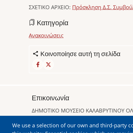
ΣΧΕΤΙΚΟ ΑΡΧΕΙΟ:
Πρόσκληση Δ.Σ. Συμβού
Κατηγορία
Ανακοινώσεις
Κοινοποίησε αυτή τη σελίδα
Επικοινωνία
ΔΗΜΟΤΙΚΟ ΜΟΥΣΕΙΟ ΚΑΛΑΒΡΥΤΙΝΟΥ 
Α. Συγγρού 1-5, Καλάβρυτα, Τ.Κ. 25001
We use a selection of our own and third-party c
Τηλ:
2692023646
,
2692360220