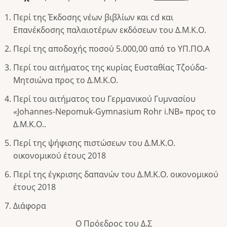
Περί της Έκδοσης νέων βιβλίων και cd και
Επανέκδοσης παλαιοτέρων εκδόσεων του Δ.Μ.Κ.Ο.
Περί της αποδοχής ποσού 5.000,00 από το ΥΠ.ΠΟ.Α
Περί του αιτήματος της κυρίας Ευσταθίας Τζούδα-
Μητσιώνα προς το Δ.Μ.Κ.Ο.
Περί του αιτήματος του Γερμανικού Γυμνασίου
«Johannes-Nepomuk-Gymnasium Rohr i.NB» προς το
Δ.Μ.Κ.Ο..
Περί της ψήφισης πιστώσεων του Δ.Μ.Κ.Ο.
οικονομικού έτους 2018
Περί της έγκρισης δαπανών του Δ.Μ.Κ.Ο. οικονομικού
έτους 2018
Διάφορα
Ο Πρόεδρος του Δ.Σ