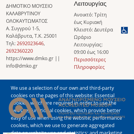
Λειτουργίας
ΔΗΜΟΤΙΚΟ ΜΟΥΣΕΙΟ
ΚΑΛΑΒΡΥΤΙΝΟΥ
Ανοικτό: Τρίτη
ΟΛΟΚΑΥΤΩΜΑΤΟΣ
έως Κυριακή
Α. Συγγρού 1-5,
Κλειστό: Δευτέρα
Καλάβρυτα, Τ.Κ. 25001
Ωράριο
Τηλ:
2692023646
,
Λειτουργίας:
2692360220
09:00 έως 16:00
https://www.dmko.gr ||
Περισσότερες
info@dmko.gr
Πληροφορίες
We use a selection of our own and third-party
Image
cookies on the pages of this website: Essential
cookies, which are required in order to use the
website; functional cookies, which provide better
easy of use when using the website; performance
cookies, which we use to generate aggregated
data on website use and statistics; and marketing