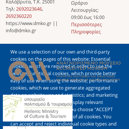
Καλάβρυτα, Τ.Κ. 25001
Ωράριο
Τηλ:
2692023646
,
Λειτουργίας:
2692360220
09:00 έως 16:00
https://www.dmko.gr ||
Περισσότερες
info@dmko.gr
Πληροφορίες
We use a selection of our own and third-party
Image
cookies on the pages of this website: Essential
cookies, which are required in order to use the
website; functional cookies, which provide better
easy of use when using the website; performance
cookies, which we use to generate aggregated
data on website use and statistics; and marketing
Image
cookies, which are used to display relevant
content and advertising. If you choose "ACCEPT
ALL", you consent to the use of all cookies. You
can accept and reject individual cookie types and