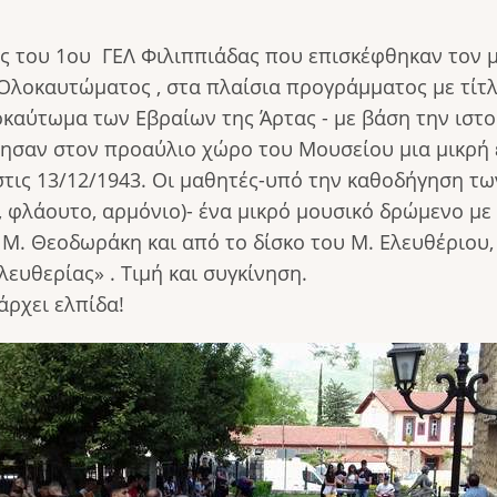
ξης του 1ου ΓΕΛ Φιλιππιάδας που επισκέφθηκαν το
Ολοκαυτώματος , στα πλαίσια προγράμματος με τίτλ
καύτωμα των Εβραίων της Άρτας - με βάση την ιστο
ίησαν στον προαύλιο χώρο του Μουσείου
μια μικρή
τις 13/12/1943. Οι μαθητές-υπό την καθοδήγηση τ
 φλάουτο, αρμόνιο)- ένα μικρό μουσικό δρώμενο με
. Θεοδωράκη και από το δίσκο του Μ. Ελευθέριου,
λευθερίας» . Τιμή και συγκίνηση.
άρχει ελπίδα!