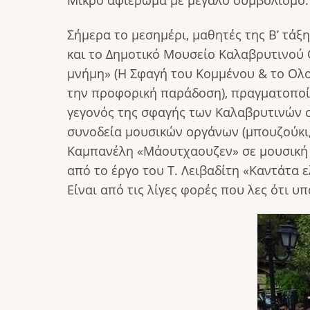
Μικρό αφιέρωμα με μεγάλο συμβολισμό.
Σήμερα το μεσημέρι, μαθητές της Β’ τά
και το Δημοτικό Μουσείο Καλαβρυτινού 
μνήμη» (Η Σφαγή του Κομμένου & το Ολο
την προφορική παράδοση), πραγματοπο
γεγονός της σφαγής των Καλαβρυτινών σ
συνοδεία μουσικών οργάνων (μπουζούκι,
Καμπανέλη «Μάουτχαουζεν» σε μουσική Μ
από το έργο του T. Λειβαδίτη «Καντάτα ε
Είναι από τις λίγες φορές που λες ότι υπ