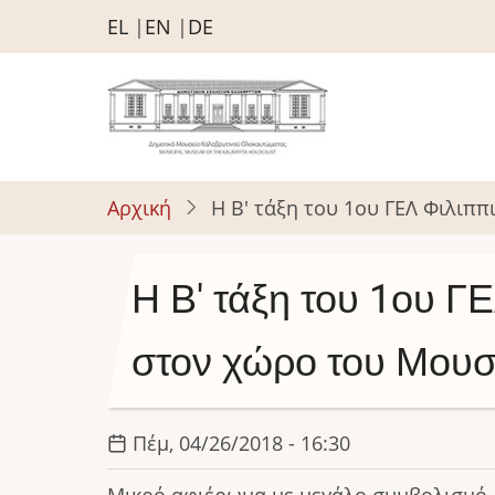
Παράκαμψη
EL
EN
DE
προς
το
κυρίως
περιεχόμενο
Αρχική
Η Β' τάξη του 1ου ΓΕΛ Φιλιπ
Η Β' τάξη του 1ου 
στον χώρο του Μουσ
Πέμ, 04/26/2018 - 16:30