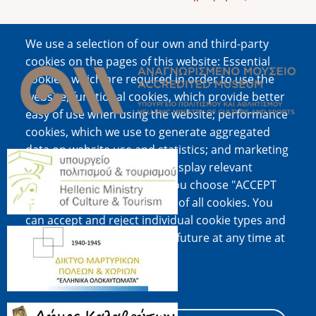
We use a selection of our own and third-party
Image
cookies on the pages of this website: Essential
cookies, which are required in order to use the
website; functional cookies, which provide better
easy of use when using the website; performance
cookies, which we use to generate aggregated
data on website use and statistics; and marketing
Image
cookies, which are used to display relevant
content and advertising. If you choose "ACCEPT
ALL", you consent to the use of all cookies. You
can accept and reject individual cookie types and
Image
revoke your consent for the future at any time at
"Settings".
Cookie documentation
Image