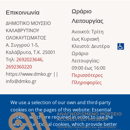
Ωράριο
Επικοινωνία
Λειτουργίας
ΔΗΜΟΤΙΚΟ ΜΟΥΣΕΙΟ
ΚΑΛΑΒΡΥΤΙΝΟΥ
Ανοικτό: Τρίτη
ΟΛΟΚΑΥΤΩΜΑΤΟΣ
έως Κυριακή
Α. Συγγρού 1-5,
Κλειστό: Δευτέρα
Καλάβρυτα, Τ.Κ. 25001
Ωράριο
Τηλ:
2692023646
,
Λειτουργίας:
2692360220
09:00 έως 16:00
https://www.dmko.gr ||
Περισσότερες
info@dmko.gr
Πληροφορίες
We use a selection of our own and third-party
Image
cookies on the pages of this website: Essential
cookies, which are required in order to use the
website; functional cookies, which provide better