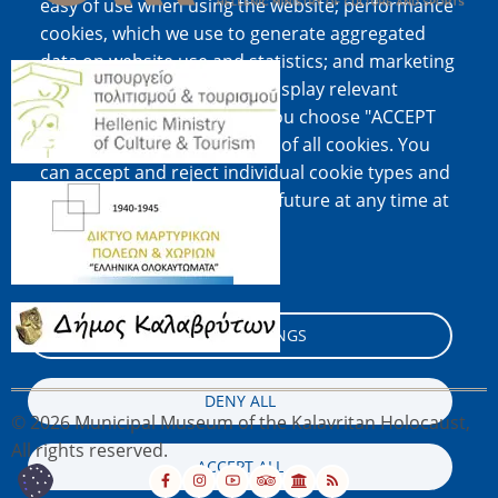
easy of use when using the website; performance
cookies, which we use to generate aggregated
data on website use and statistics; and marketing
Image
cookies, which are used to display relevant
content and advertising. If you choose "ACCEPT
ALL", you consent to the use of all cookies. You
can accept and reject individual cookie types and
Image
revoke your consent for the future at any time at
"Settings".
Cookie documentation
Image
COOKIE SETTINGS
DENY ALL
© 2026 Municipal Museum of the Kalavritan Holocaust,
All rights reserved.
ACCEPT ALL