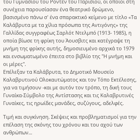
του Γυμνασίου του Ροντέν του Παρισιού, οι οποίοι στη
συνέχεια παρουσίασαν ένα θεατρικό δρώμενο,
βασισμένο πάνω σ' ένα σπαρακτικό κείμενο με τίτλο «Τα
Καλάβρυτα με τα χίλια πρόσωπα της Αντιγόνης» της
Γαλλίδας συγγραφέως Σαρλότ Ντελμπό (1913- 1985), η
οποία βίωσε τη φρίκη του Άουσβιτς και κατέγραψε τη
μνήμη της φρίκης αυτ
ής, δημοσιευμένο αρχικά το 1979
και ενσωματωμένο έπειτα στο βιβλίο της "Η μνήμη και
οι μέρες".
Επέλεξαν τα Καλάβρυτα, το Δημοτικό Μουσείο
Καλαβρυτινού Ολοκαυτώματος και τον Τόπο Εκτέλεσης,
για να τιμήσουν -και με αυτόν τον τρόπο, τη δική τους
Γυναίκα-Σύμβολο της Αντίστασης και τις Καλαβρυτινές
Γυναίκες, τις ηρωίδες μανάδες, συζύγους, αδελφές.
Τιμή και συγκίνηση. Σκέψεις και προβληματισμοί για την
επέλαση της σκόνης του χρόνου και του αχού των
ανθρώπων...