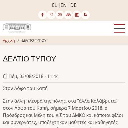
Παράκαμψη
EL
EN
DE
προς
το
κυρίως
περιεχόμενο
Αρχική
ΔΕΛΤΙΟ ΤΥΠΟΥ
ΔΕΛΤΙΟ ΤΥΠΟΥ
Πέμ, 03/08/2018 - 11:44
Στον Λόφο του Καπή
Στην άλλη πλευρά της πόλης, στα "άλλα Καλάβρυτα",
στον Λόφο του Καπή, σήμερα 7 Μαρτίου 2018, ο
Πρόεδρος και Μέλη του Δ.Σ του ΔΜΚΟ και κάποιοι φίλοι
και συνεργάτες, υποδέχτηκαν μαθητές και καθηγητές