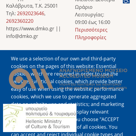
Καλάβρυτα, Τ.Κ. 25001
Ωράριο
Τηλ:
2692023646
,
Λειτουργίας:
2692360220
09:00 έως 16:00
https://www.dmko.gr ||
Περισσότερες
info@dmko.gr
Πληροφορίες
We use a selection of our own and third-party
Image
cookies on the pages of this website: Essential
cookies, which are required in order to use the
website; functional cookies, which provide better
easy of use when using the website; performance
cookies, which we use to generate aggregated
data on website use and statistics; and marketing
Image
cookies, which are used to display relevant
content and advertising. If you choose "ACCEPT
ALL", you consent to the use of all cookies. You
can accept and reject individual cookie types and