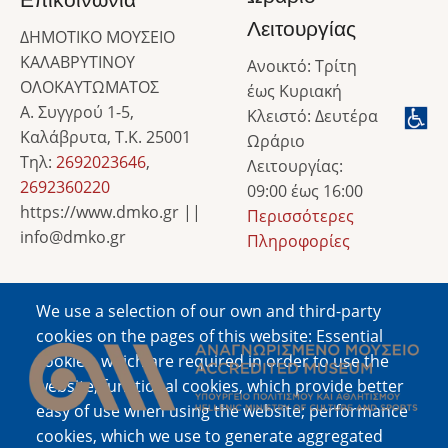
Επικοινωνία
Λειτουργίας
ΔΗΜΟΤΙΚΟ ΜΟΥΣΕΙΟ
ΚΑΛΑΒΡΥΤΙΝΟΥ
Ανοικτό: Τρίτη
ΟΛΟΚΑΥΤΩΜΑΤΟΣ
έως Κυριακή
Α. Συγγρού 1-5,
Κλειστό: Δευτέρα
Καλάβρυτα, Τ.Κ. 25001
Ωράριο
Τηλ:
2692023646
,
Λειτουργίας:
2692360220
09:00 έως 16:00
https://www.dmko.gr ||
Περισσότερες
info@dmko.gr
Πληροφορίες
We use a selection of our own and third-party
Image
cookies on the pages of this website: Essential
cookies, which are required in order to use the
website; functional cookies, which provide better
easy of use when using the website; performance
cookies, which we use to generate aggregated