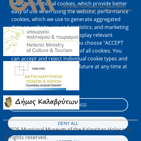
website; functional cookies, which provide better
easy of use when using the website; performance
cookies, which we use to generate aggregated
data on website use and statistics; and marketing
Image
cookies, which are used to display relevant
content and advertising. If you choose "ACCEPT
ALL", you consent to the use of all cookies. You
can accept and reject individual cookie types and
Image
revoke your consent for the future at any time at
"Settings".
Cookie documentation
Image
COOKIE SETTINGS
DENY ALL
© 2026 Municipal Museum of the Kalavritan Holocaust,
All rights reserved.