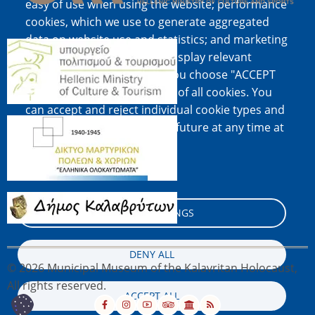
easy of use when using the website; performance
cookies, which we use to generate aggregated
data on website use and statistics; and marketing
Image
cookies, which are used to display relevant
content and advertising. If you choose "ACCEPT
ALL", you consent to the use of all cookies. You
can accept and reject individual cookie types and
Image
revoke your consent for the future at any time at
"Settings".
Cookie documentation
Image
COOKIE SETTINGS
DENY ALL
© 2026 Municipal Museum of the Kalavritan Holocaust,
All rights reserved.
ACCEPT ALL