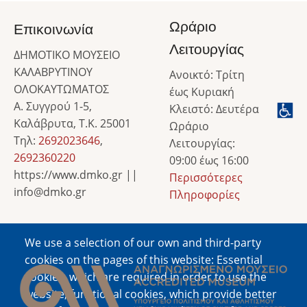
Ωράριο
Επικοινωνία
Λειτουργίας
ΔΗΜΟΤΙΚΟ ΜΟΥΣΕΙΟ
ΚΑΛΑΒΡΥΤΙΝΟΥ
Ανοικτό: Τρίτη
ΟΛΟΚΑΥΤΩΜΑΤΟΣ
έως Κυριακή
Α. Συγγρού 1-5,
Κλειστό: Δευτέρα
Καλάβρυτα, Τ.Κ. 25001
Ωράριο
Τηλ:
2692023646
,
Λειτουργίας:
2692360220
09:00 έως 16:00
https://www.dmko.gr ||
Περισσότερες
info@dmko.gr
Πληροφορίες
We use a selection of our own and third-party
Image
cookies on the pages of this website: Essential
cookies, which are required in order to use the
website; functional cookies, which provide better