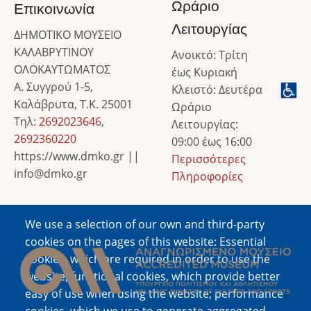
Ωράριο
Επικοινωνία
Λειτουργίας
ΔΗΜΟΤΙΚΟ ΜΟΥΣΕΙΟ
ΚΑΛΑΒΡΥΤΙΝΟΥ
Ανοικτό: Τρίτη
ΟΛΟΚΑΥΤΩΜΑΤΟΣ
έως Κυριακή
Α. Συγγρού 1-5,
Κλειστό: Δευτέρα
Καλάβρυτα, Τ.Κ. 25001
Ωράριο
Τηλ:
2692023646
,
Λειτουργίας:
2692360220
09:00 έως 16:00
https://www.dmko.gr ||
Περισσότερες
info@dmko.gr
Πληροφορίες
We use a selection of our own and third-party
Image
cookies on the pages of this website: Essential
cookies, which are required in order to use the
website; functional cookies, which provide better
easy of use when using the website; performance