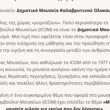
ουσείο:
Δημοτικό Μουσείο Καλαβρυτινού Ολο
λης της χώρας «γιορτάζουν». Πολύ περισσότερο το 
μβούλιο Μουσείων (ICOM) να είναι το
Δημοτικό Μου
ισμό. Μια τιμή που οφείλεται τόσο στην προσφορά 
υ στην ενίσχυση της μάθησης και την προώθηση τη
α την ειρήνη και τη συνεργασία μεταξύ των ανθρώπ
ρας Μουσείων, που καθιέρωσε το ICOM από το 1977 
 κοινωνία, τα μουσεία ανοίγουν εκείνη την ημέρα τ
ως θεματικές περιηγήσεις, ξεναγήσεις και εκπαιδευτ
ολές και ποικίλες άλλες δραστηριότητες περιβάλλου
ένη σ’ ένα συγκεκριμένο θέμα που αφορά στα μουσε
Συμβούλιο Μουσείων (ICOM) έχει επιλέξει το θέμα
«Μο
μουσεία μιλούν για εκείνα που δεν λέγονται»
.