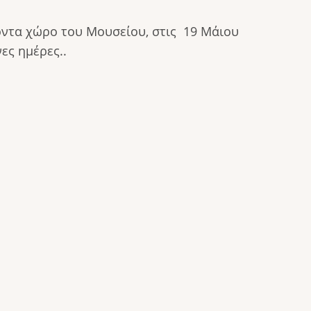
οντα χώρο του Μουσείου, στις 19 Μάιου
ες ημέρες..