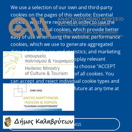
We use a selection of our own and third-party
Image
cookies on the pages of this website: Essential
cookies, which are required in order to use the
website; functional cookies, which provide better
easy of use when using the website; performance
cookies, which we use to generate aggregated
data on website use and statistics; and marketing
Image
cookies, which are used to display relevant
content and advertising. If you choose "ACCEPT
ALL", you consent to the use of all cookies. You
can accept and reject individual cookie types and
Image
revoke your consent for the future at any time at
"Settings".
Cookie documentation
Image
COOKIE SETTINGS