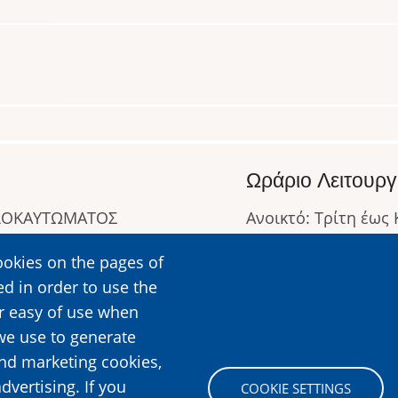
Ωράριο Λειτουργ
ΟΛΟΚΑΥΤΩΜΑΤΟΣ
Ανοικτό: Τρίτη έως
Κλειστό: Δευτέρα
ookies on the pages of
Ωράριο Λειτουργίας
ed in order to use the
Περισσότερες Πληρ
er easy of use when
we use to generate
and marketing cookies,
Image
dvertising. If you
COOKIE SETTINGS