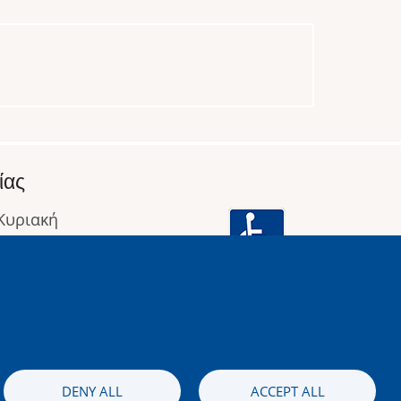
ίας
 Κυριακή
: 09:00 έως 16:00
οφορίες
Image
DENY ALL
ACCEPT ALL