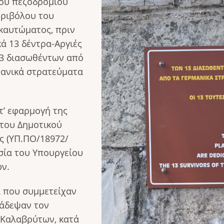
του πεζοδρομίου
εριβόλου του
καυτώματος, πριν
ά 13 δέντρα-Αργιές
13 διασωθέντων από
μανικά στρατεύματα
’ εφαρμογή της
του Δημοτικού
 (ΥΠ.ΠΟ/18972/
σία του Υπουργείου
ων.
ί που συμμετείχαν
μάδεψαν τον
 Καλαβρύτων, κατά