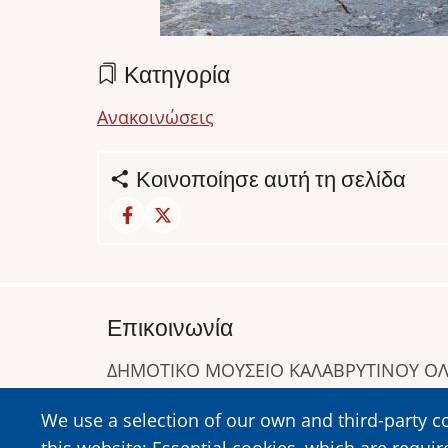
Κατηγορία
Ανακοινώσεις
Κοινοποίησε αυτή τη σελίδα
Επικοινωνία
ΔΗΜΟΤΙΚΟ ΜΟΥΣΕΙΟ ΚΑΛΑΒΡΥΤΙΝΟΥ 
Α. Συγγρού 1-5, Καλάβρυτα, Τ.Κ. 25001
We use a selection of our own and third-party c
Τηλ:
2692023646
,
2692360220
this website: Essential cookies, which are requir