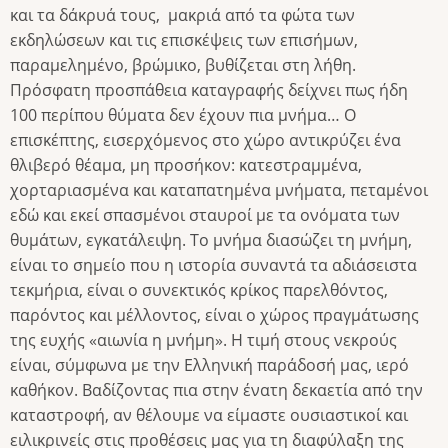
και τα δάκρυά τους, μακριά από τα φώτα των
εκδηλώσεων και τις επισκέψεις των επισήμων,
παραμελημένο, βρώμικο, βυθίζεται στη λήθη.
Πρόσφατη προσπάθεια καταγραφής δείχνει πως ήδη
100 περίπου θύματα δεν έχουν πια μνήμα… Ο
επισκέπτης, εισερχόμενος στο χώρο αντικρύζει ένα
θλιβερό θέαμα, μη προσήκον: κατεστραμμένα,
χορταριασμένα και καταπατημένα μνήματα, πεταμένοι
εδώ και εκεί σπασμένοι σταυροί με τα ονόματα των
θυμάτων, εγκατάλειψη. Το μνήμα διασώζει τη μνήμη,
είναι το σημείο που η ιστορία συναντά τα αδιάσειστα
τεκμήρια, είναι ο συνεκτικός κρίκος παρελθόντος,
παρόντος και μέλλοντος, είναι ο χώρος πραγμάτωσης
της ευχής «αιωνία η μνήμη». Η τιμή στους νεκρούς
είναι, σύμφωνα με την Ελληνική παράδοσή μας, ιερό
καθήκον. Βαδίζοντας πια στην ένατη δεκαετία από την
καταστροφή, αν θέλουμε να είμαστε ουσιαστικοί και
ειλικρινείς στις προθέσεις μας για τη διαφύλαξη της