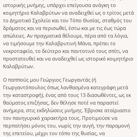
ιστορικής μνήμης, υπάρχει επείγουσα ανάγκη το
κοιμητήριο Καλαβρύτων να αναδειχθεί ως ο τρίτος μετά
το Δημοτικό Σχολείο και τον Τόπο Θυσίας, σταθμός του
δράματος και να περισωθεί, έστω και με τις έως τώρα
απώλειες. Αν πραγματικά θέλουμε, πέρα από τα λόγια,
να τιμήσουμε την Καλαβρυτινή Μάνα, πρέπει το
νεκροταφείο, το δεύτερο και παντοτινό τους σπίτι, να
προστατευθεί και να αναδειχθεί ως ιστορικό κοιμητήριο
Καλαβρύτων.
Ο παππούς μου Γεώργιος Γεωργαντάς (ή
Γεωργαντόπουλος όπως λανθασμένα κατεγράφη μετά
την καταστροφή), ένας από τους 13 διασωθέντες, ως εκ
θαύματος επιζήσας, δεν θέλησε ποτέ να παραστεί
ανήμερα, στις εκδηλώσεις μνήμης. Έβρισκε αταίριαστο
τον πανηγυρικό χαρακτήρα τους. Προτιμούσε να
περπατήσει μόνος του, νωρίς την αυγή, την παραμονή
της επετείου, μέχρι τον τόπο της θυσίας, να