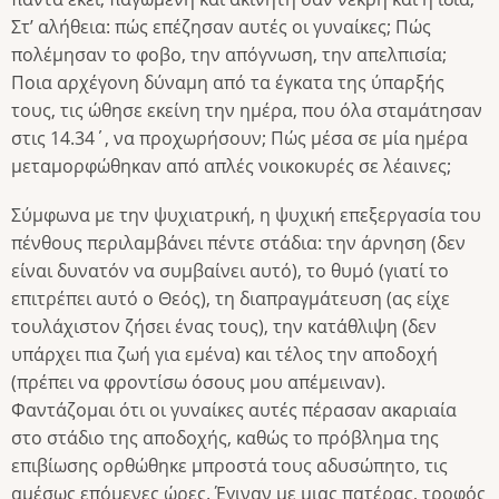
Στ’ αλήθεια: πώς επέζησαν αυτές οι γυναίκες; Πώς
πολέμησαν το φοβο, την απόγνωση, την απελπισία;
Ποια αρχέγονη δύναμη από τα έγκατα της ύπαρξής
τους, τις ώθησε εκείνη την ημέρα, που όλα σταμάτησαν
στις 14.34΄, να προχωρήσουν; Πώς μέσα σε μία ημέρα
μεταμορφώθηκαν από απλές νοικοκυρές σε λέαινες;
Σύμφωνα με την ψυχιατρική, η ψυχική επεξεργασία του
πένθους περιλαμβάνει πέντε στάδια: την άρνηση (δεν
είναι δυνατόν να συμβαίνει αυτό), το θυμό (γιατί το
επιτρέπει αυτό ο Θεός), τη διαπραγμάτευση (ας είχε
τουλάχιστον ζήσει ένας τους), την κατάθλιψη (δεν
υπάρχει πια ζωή για εμένα) και τέλος την αποδοχή
(πρέπει να φροντίσω όσους μου απέμειναν).
Φαντάζομαι ότι οι γυναίκες αυτές πέρασαν ακαριαία
στο στάδιο της αποδοχής, καθώς το πρόβλημα της
επιβίωσης ορθώθηκε μπροστά τους αδυσώπητο, τις
αμέσως επόμενες ώρες. Έγιναν με μιας πατέρας, τροφός