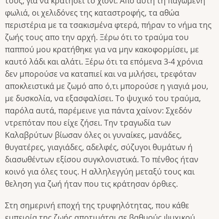
τους, για να κρατήσει το χιόνι. Από αυτή τη παγωμένη
φωλιά, οι χελιδόνες της καταστροφής, τα αθώα
περιστέρια με τα τσακισμένα φτερά, πήραν το νήμα της
ζωής τους απο την αρχή. Ξέρω ότι το τραύμα του
παππού μου κρατήθηκε για να μην κακοφορμίσει, με
καυτό λάδι και αλάτι. Ξέρω ότι τα επόμενα 3-4 χρόνια
δεν μπορούσε να καταπιεί και να μιλήσει, τρεφόταν
αποκλειστικά με ζωμό απο ό,τι μπορούσε η γιαγιά μου,
με δυσκολία, να εξασφαλίσει. Το ψυχικό του τραύμα,
παρόλα αυτά, παρέμεινε για πάντα χαίνον: Σχεδόν
ντρεπόταν που είχε ζήσει. Την τραγωδία των
Καλαβρύτων βίωσαν όλες οι γυναίκες, μανάδες,
θυγατέρες, γιαγιάδες, αδελφές, σύζυγοι θυμάτων ή
διασωθέντων εξίσου συγκλονιστικά. Το πένθος ήταν
κοινό για όλες τους. Η αλληλεγγύη μεταξύ τους και
θεληση για ζωή ήταν που τις κράτησαν όρθιες.
Στη σημερινή εποχή της τρυφηλότητας, που κάθε
εμπειρία της ζωής αποτιμάται σε βαθμούς ψυχικού