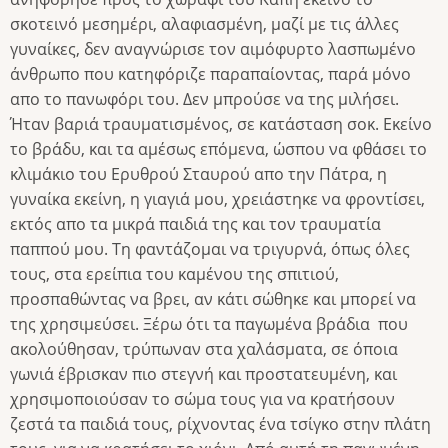
σκοτεινό μεσημέρι, αλαφιασμένη, μαζί με τις άλλες
γυναίκες, δεν αναγνώρισε τον αιμόφυρτο λασπωμένο
άνθρωπο που κατηφόριζε παραπαίοντας, παρά μόνο
απο το πανωφόρι του. Δεν μπρούσε να της μιλήσει.
Ήταν βαριά τραυματισμένος, σε κατάσταση σοκ. Εκείνο
το βράδυ, και τα αμέσως επόμενα, ώσπου να φθάσει το
κλιμάκιο του Ερυθρού Σταυρού απο την Πάτρα, η
γυναίκα εκείνη, η γιαγιά μου, χρειάστηκε να φροντίσει,
εκτός απο τα μικρά παιδιά της και τον τραυματία
παππού μου. Τη φαντάζομαι να τριγυρνά, όπως όλες
τους, στα ερείπια του καμένου της σπιτιού,
προσπαθώντας να βρει, αν κάτι σώθηκε και μπορεί να
της χρησιμεύσει. Ξέρω ότι τα παγωμένα βράδια που
ακολούθησαν, τρύπωναν στα χαλάσματα, σε όποια
γωνιά έβρισκαν πιο στεγνή και προστατευμένη, και
χρησιμοποιούσαν το σώμα τους για να κρατήσουν
ζεστά τα παιδιά τους, ρίχνοντας ένα τσίγκο στην πλάτη