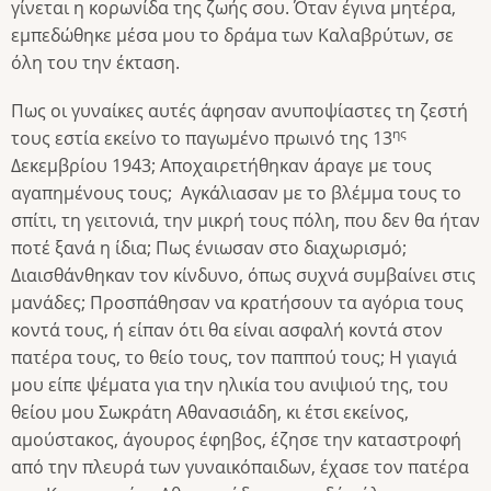
γίνεται η κορωνίδα της ζωής σου. Όταν έγινα μητέρα,
εμπεδώθηκε μέσα μου το δράμα των Καλαβρύτων, σε
όλη του την έκταση.
Πως οι γυναίκες αυτές άφησαν ανυποψίαστες τη ζεστή
ης
τους εστία εκείνο το παγωμένο πρωινό της 13
Δεκεμβρίου 1943; Αποχαιρετήθηκαν άραγε με τους
αγαπημένους τους; Αγκάλιασαν με το βλέμμα τους το
σπίτι, τη γειτονιά, την μικρή τους πόλη, που δεν θα ήταν
ποτέ ξανά η ίδια; Πως ένιωσαν στο διαχωρισμό;
Διαισθάνθηκαν τον κίνδυνο, όπως συχνά συμβαίνει στις
μανάδες; Προσπάθησαν να κρατήσουν τα αγόρια τους
κοντά τους, ή είπαν ότι θα είναι ασφαλή κοντά στον
πατέρα τους, το θείο τους, τον παππού τους; Η γιαγιά
μου είπε ψέματα για την ηλικία του ανιψιού της, του
θείου μου Σωκράτη Αθανασιάδη, κι έτσι εκείνος,
αμούστακος, άγουρος έφηβος, έζησε την καταστροφή
από την πλευρά των γυναικόπαιδων, έχασε τον πατέρα