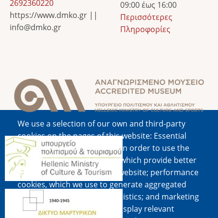
2692360220
09:00 έως 16:00
https://www.dmko.gr ||
Περισσότερες
info@dmko.gr
Πληροφορίες
Image
We use a selection of our own and third-party
cookies on the pages of this website: Essential
Image
cookies, which are required in order to use the
website; functional cookies, which provide better
easy of use when using the website; performance
cookies, which we use to generate aggregated
Image
data on website use and statistics; and marketing
cookies, which are used to display relevant