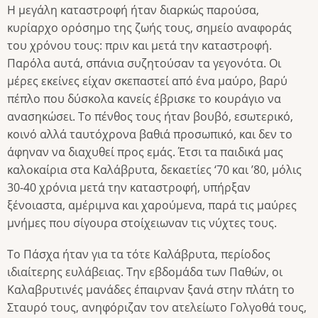
Η μεγάλη καταστροφή ήταν διαρκώς παρούσα,
κυρίαρχο ορόσημο της ζωής τους, σημείο αναφοράς
του χρόνου τους: πριν και μετά την καταστροφή.
Παρόλα αυτά, σπάνια συζητούσαν τα γεγονότα. Οι
μέρες εκείνες είχαν σκεπαστεί από ένα μαύρο, βαρύ
πέπλο που δύσκολα κανείς έβρισκε το κουράγιο να
ανασηκώσει. Το πένθος τους ήταν βουβό, εσωτερικό,
κοινό αλλά ταυτόχρονα βαθιά προσωπικό, και δεν το
άφηναν να διαχυθεί προς εμάς. Έτσι τα παιδικά μας
καλοκαίρια στα Καλάβρυτα, δεκαετίες ‘70 και ’80, μόλις
30-40 χρόνια μετά την καταστροφή, υπήρξαν
ξένοιαστα, αμέριμνα και χαρούμενα, παρά τις μαύρες
μνήμες που σίγουρα στοίχειωναν τις νύχτες τους.
Το Πάσχα ήταν για τα τότε Καλάβρυτα, περίοδος
ιδιαίτερης ευλάβειας. Την εβδομάδα των Παθών, οι
Καλαβρυτινές μανάδες έπαιρναν ξανά στην πλάτη το
Σταυρό τους, ανηφόριζαν τον ατελείωτο Γολγοθά τους,