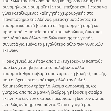
του Κωνσταντίνο Αθανασιάδη και σχεδόν όλους του
συνομηλίκους συμμαθητές του, επέζησε και έφτασε να
γίνει καταξιωμένος καθηγητής χειρουργικής στο
Πανεπιστήμιο της Αθήνας, μετασχηματίζοντας τα
τραυματικά αυτά βιώματα σε δημιουργική ορμή και
προσφορά. Η πορεία αυτού του ανθρώπου, όπως και
πολυάριθμων άλλων παιδιών εκείνης της γενιάς,
συνιστά για εμένα το μεγαλύτερο άθλο των γυναικών
εκείνων.
Η οικογένειά μου ήταν απο τις «τυχερές». Ο παππούς
μου δεν χτυπήθηκε απο τα πολυβόλα, αλλά
τραυματίσθηκε σοβαρά απο χαριστική βολή εξ επαφής,
που στόχευε στον κρόταφο, αλλά τον έπληξε
διαμπερώς στον τράχηλο. Ακόμα αναρωτιέμαι, ως
γιατρός, απο ποια μαγική διαδρομή πέρασε η σφαίρα
εκείνη και δεν τον σκότωσε ακαριαία, ή δεν τον άφησε
εντελώς ανάπηρο για πάντα. Όταν η γιαγιά μου
ανηφόρησε προς το χωράφι του Καπή εκείνο το