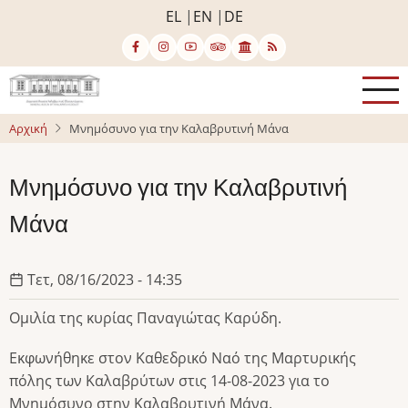
Παράκαμψη
EL
EN
DE
προς
το
κυρίως
περιεχόμενο
Αρχική
Μνημόσυνο για την Καλαβρυτινή Μάνα
Μνημόσυνο για την Καλαβρυτινή
Μάνα
Τετ, 08/16/2023 - 14:35
Ομιλία της κυρίας Παναγιώτας Καρύδη.
Εκφωνήθηκε στον Καθεδρικό Ναό της Μαρτυρικής
πόλης των Καλαβρύτων στις 14-08-2023 για το
Μνημόσυνο στην Καλαβρυτινή Μάνα.