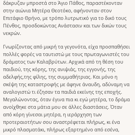
δάκρυζαν μπροστά στο Άγιο Πάθος, παραστέκονταν
στην αιώνια Μητέρα Θεοτόκο, αφήνονταν στον
Επιτάφιο Θρήνο, με τρόπο λυτρωτικό για το δικό τους
Πένθος, προσδοκώντας Ανάστασιν και των δικών τους
νεκρών.
Γνωρίζοντας από μικρή τα γεγονότα, είχα προσπαθήσει
πολλές φορές να ταυτιστώ με τους πρωταγωνιστές του
δράματος των Καλαβρύτων. Αρχικά από τη θέση του
παιδιού, της κόρης, της ανιψιάς, της εγγονής, της
αδελφής,της φίλης, της συμμαθήτριας. Και μόνο η
σκέψη της καταστροφής με άφηνε άναυδη, αδύναμη να
αναλογιστώ τι έζησαν τα παιδιά εκείνης της εποχής.
Μεγαλώνοντας, όταν έγινα πια κι εγώ μητέρα, το δράμα
ανοίχθηκε στα μάτια μου σε άλλες διαστάσεις. Όταν
από κόρη γίνεσαι μητέρα, η ιεράρχηση των
προτεραιοτήτων σου αναστρέφεται πλήρως, κι ένα
μικρό πλασματάκι, πλήρως εξαρτημένο από εσένα,