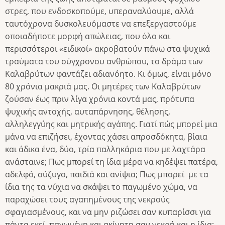
στρες, που ενδοσκοπούμε, υπεραναλύουμε, αλλά
ταυτόχρονα δυσκολευόμαστε να επεξεργαστούμε
οποιαδήποτε μορφή απώλειας, που όλο και
περισσότεροι «ειδικοί» ακροβατούν πάνω στα ψυχικά
τραύματα του σύγχρονου ανθρώπου, το δράμα των
Καλαβρύτων φαντάζει αδιανόητο. Κι όμως, είναι μόνο
80 χρόνια μακριά μας. Οι μητέρες των Καλαβρύτων
ζούσαν έως πριν λίγα χρόνια κοντά μας, πρότυπα
ψυχικής αντοχής, αυταπάρνησης, θέλησης,
αλληλεγγύης και μητρικής αγάπης. Γιατί πώς μπορεί μια
μάνα να επιζήσει, έχοντας χάσει απροσδόκητα, βίαια
και άδικα ένα, δύο, τρία παλληκάρια που με λαχτάρα
ανάσταινε; Πως μπορεί τη ίδια μέρα να κηδέψει πατέρα,
αδελφό, σύζυγο, παιδιά και ανίψια; Πως μπορεί με τα
ίδια της τα νύχια να σκάψει το παγωμένο χώμα, να
παραχώσει τους αγαπημένους της νεκρούς
σφαγιασμένους, και να μην ριζώσει σαν κυπαρίσσι για
πάντα εκεί, παγωμένη και ακίνητη σαν νεκρή και η ίδια;