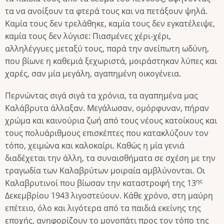
τα να ανοίξουν τα φτερά τους και να πετάξουν ψηλά.
Καμία τους δεν τρελάθηκε, καμία τους δεν εγκατέλειψε,
καμία τους δεν λύγισε: Πιασμένες χέρι-χέρι,
αλληλέγγυες μεταξύ τους, παρά την ανείπωτη ωδύνη,
που βίωνε η καθεμιά ξεχωριστά, μοιράστηκαν λύπες και
χαρές, σαν μία μεγάλη, αγαπημένη οικογένεια.
Περνώντας σιγά σιγά τα χρόνια, τα αγαπημένα μας
Καλάβρυτα άλλαξαν. Μεγάλωσαν, ομόρφυναν, πήραν
χρώμα και καινούρια ζωή από τους νέους κατοίκους και
τους πολυάριθμους επισκέπτες που κατακλύζουν τον
τόπο, χειμώνα και καλοκαίρι. Καθώς η μία γενιά
διαδέχεται την άλλη, τα συναισθήματα σε σχέση με την
τραγωδία των Καλαβρύτων μοιραία αμβλύνονται. Οι
ης
Καλαβρυτινοί που βίωσαν την καταστροφή της 13
Δεκεμβρίου 1943 λιγοστεύουν. Κάθε χρόνο, στη μαύρη
επέτειο, όλο και λιγότερα από τα παιδιά εκείνης της
εποχής, ανηφορίζουν το μονοπάτι προς τον τόπο της