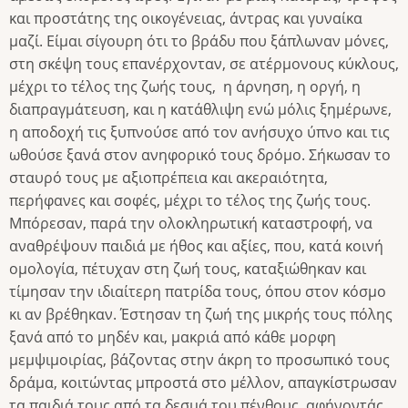
και προστάτης της οικογένειας, άντρας και γυναίκα
μαζί. Είμαι σίγουρη ότι το βράδυ που ξάπλωναν μόνες,
στη σκέψη τους επανέρχονταν, σε ατέρμονους κύκλους,
μέχρι το τέλος της ζωής τους, η άρνηση, η οργή, η
διαπραγμάτευση, και η κατάθλιψη ενώ μόλις ξημέρωνε,
η αποδοχή τις ξυπνούσε από τον ανήσυχο ύπνο και τις
ωθούσε ξανά στον ανηφορικό τους δρόμο. Σήκωσαν το
σταυρό τους με αξιοπρέπεια και ακεραιότητα,
περήφανες και σοφές, μέχρι το τέλος της ζωής τους.
Μπόρεσαν, παρά την ολοκληρωτική καταστροφή, να
αναθρέψουν παιδιά με ήθος και αξίες, που, κατά κοινή
ομολογία, πέτυχαν στη ζωή τους, καταξιώθηκαν και
τίμησαν την ιδιαίτερη πατρίδα τους, όπου στον κόσμο
κι αν βρέθηκαν. Έστησαν τη ζωή της μικρής τους πόλης
ξανά από το μηδέν και, μακριά από κάθε μορφη
μεμψιμοιρίας, βάζοντας στην άκρη το προσωπικό τους
δράμα, κοιτώντας μπροστά στο μέλλον, απαγκίστρωσαν
τα παιδιά τους από τα δεσμά του πένθους, αφήνοντάς