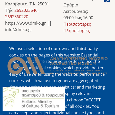
Καλάβρυτα, Τ.Κ. 25001
Ωράριο
Τηλ:
2692023646
,
Λειτουργίας:
2692360220
09:00 έως 16:00
https://www.dmko.gr ||
Περισσότερες
info@dmko.gr
Πληροφορίες
We use a selection of our own and third-party
Image
cookies on the pages of this website: Essential
cookies, which are required in order to use the
website; functional cookies, which provide better
easy of use when using the website; performance
cookies, which we use to generate aggregated
data on website use and statistics; and marketing
Image
cookies, which are used to display relevant
content and advertising. If you choose "ACCEPT
ALL", you consent to the use of all cookies. You
can accept and reject individual cookie types and