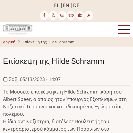
Παράκαμψη
EL
EN
DE
προς
το
κυρίως
περιεχόμενο
Αρχική
Επίσκεψη της Hilde Schramm
Επίσκεψη της Hilde Schramm
Σάβ, 05/13/2023 - 14:07
Το Μουσείο επισκέφτηκε η Hilde Schramm ,κόρη του
Albert Speer, ο οποίος ήταν Υπουργός Eξοπλισμών στη
Ναζιστική Γερμανία και καταδικασμένος Εγκληματίας
πολέμου.
Η ίδια αντιναζίστρια, διατέλεσε Βουλευτής του
κεντροαριστερού κόμματος των Πρασίνων στο