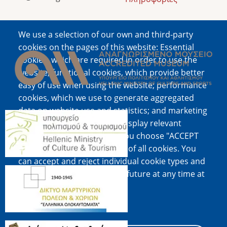
We use a selection of our own and third-party
Image
cookies on the pages of this website: Essential
cookies, which are required in order to use the
website; functional cookies, which provide better
easy of use when using the website; performance
cookies, which we use to generate aggregated
data on website use and statistics; and marketing
Image
cookies, which are used to display relevant
content and advertising. If you choose "ACCEPT
ALL", you consent to the use of all cookies. You
can accept and reject individual cookie types and
Image
revoke your consent for the future at any time at
"Settings".
Cookie documentation
Image