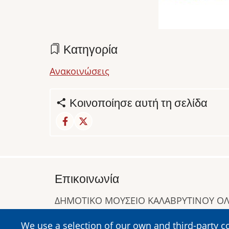
Κατηγορία
Ανακοινώσεις
Κοινοποίησε αυτή τη σελίδα
Επικοινωνία
ΔΗΜΟΤΙΚΟ ΜΟΥΣΕΙΟ ΚΑΛΑΒΡΥΤΙΝΟΥ 
Α. Συγγρού 1-5, Καλάβρυτα, Τ.Κ. 25001
We use a selection of our own and third-party c
Τηλ:
2692023646
,
2692360220