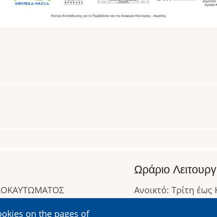
Ωράριο Λειτουργ
ΟΛΟΚΑΥΤΩΜΑΤΟΣ
Ανοικτό: Τρίτη έως
Κλειστό: Δευτέρα
ookies on the pages of
Ωράριο Λειτουργίας