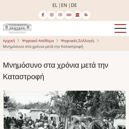
Παράκαμψη
EL
EN
DE
προς
το
κυρίως
περιεχόμενο
Αρχική
Ψηφιακό Απόθεμα
Ψηφιακές Συλλογές
Μνημόσυνο στα χρόνια μετά την Καταστροφή
Μνημόσυνο στα χρόνια μετά την
Καταστροφή
Image