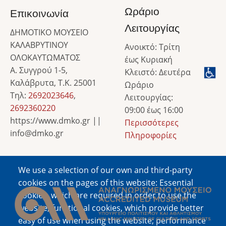
Ωράριο
Επικοινωνία
Λειτουργίας
ΔΗΜΟΤΙΚΟ ΜΟΥΣΕΙΟ
ΚΑΛΑΒΡΥΤΙΝΟΥ
Ανοικτό: Τρίτη
ΟΛΟΚΑΥΤΩΜΑΤΟΣ
έως Κυριακή
Α. Συγγρού 1-5,
Κλειστό: Δευτέρα
Καλάβρυτα, Τ.Κ. 25001
Ωράριο
Τηλ:
2692023646
,
Λειτουργίας:
2692360220
09:00 έως 16:00
https://www.dmko.gr ||
Περισσότερες
info@dmko.gr
Πληροφορίες
We use a selection of our own and third-party
Image
cookies on the pages of this website: Essential
cookies, which are required in order to use the
website; functional cookies, which provide better
easy of use when using the website; performance