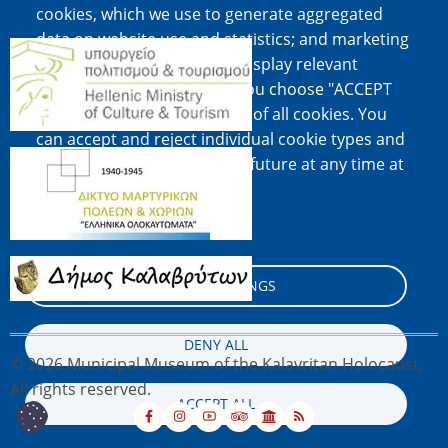
cookies, which we use to generate aggregated
data on website use and statistics; and marketing
Image
cookies, which are used to display relevant
content and advertising. If you choose "ACCEPT
ALL", you consent to the use of all cookies. You
can accept and reject individual cookie types and
Image
revoke your consent for the future at any time at
"Settings".
Cookie documentation
Image
COOKIE SETTINGS
DENY ALL
© 2026 Municipal Museum of the Kalavritan Holocaust,
All rights reserved.
ACCEPT ALL