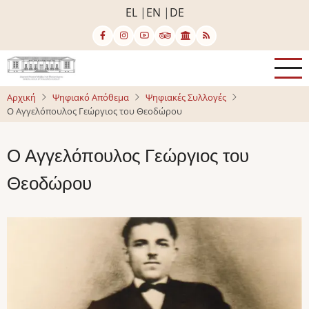
Παράκαμψη
EL
EN
DE
προς
το
κυρίως
περιεχόμενο
Αρχική
Ψηφιακό Απόθεμα
Ψηφιακές Συλλογές
Ο Αγγελόπουλος Γεώργιος του Θεοδώρου
Ο Αγγελόπουλος Γεώργιος του
Θεοδώρου
Image