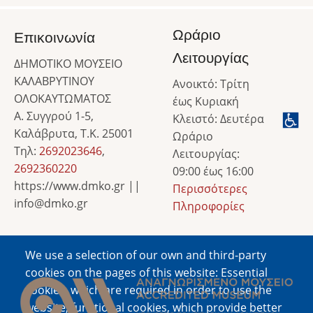
Ωράριο
Επικοινωνία
Λειτουργίας
ΔΗΜΟΤΙΚΟ ΜΟΥΣΕΙΟ
ΚΑΛΑΒΡΥΤΙΝΟΥ
Ανοικτό: Τρίτη
ΟΛΟΚΑΥΤΩΜΑΤΟΣ
έως Κυριακή
Α. Συγγρού 1-5,
Κλειστό: Δευτέρα
Καλάβρυτα, Τ.Κ. 25001
Ωράριο
Τηλ:
2692023646
,
Λειτουργίας:
2692360220
09:00 έως 16:00
https://www.dmko.gr ||
Περισσότερες
info@dmko.gr
Πληροφορίες
We use a selection of our own and third-party
Image
cookies on the pages of this website: Essential
cookies, which are required in order to use the
website; functional cookies, which provide better