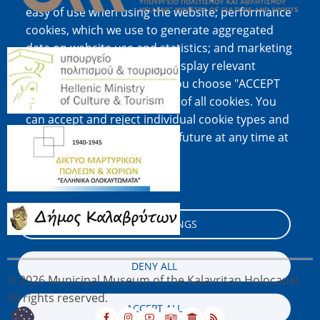
easy of use when using the website; performance
cookies, which we use to generate aggregated
data on website use and statistics; and marketing
Image
cookies, which are used to display relevant
content and advertising. If you choose "ACCEPT
ALL", you consent to the use of all cookies. You
can accept and reject individual cookie types and
Image
revoke your consent for the future at any time at
"Settings".
Cookie documentation
Image
COOKIE SETTINGS
DENY ALL
© 2026 Municipal Museum of the Kalavritan Holocaust,
All rights reserved.
ACCEPT ALL