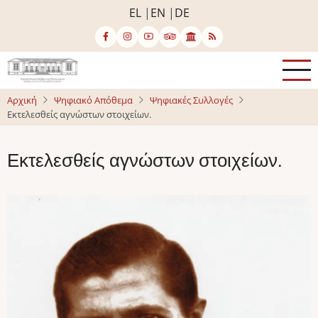
Παράκαμψη
EL
EN
DE
προς
το
κυρίως
περιεχόμενο
Αρχική
Ψηφιακό Απόθεμα
Ψηφιακές Συλλογές
Εκτελεσθείς αγνώστων στοιχείων.
Εκτελεσθείς αγνώστων στοιχείων.
Image