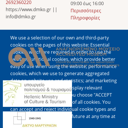
2692360220
09:00 έως 16:00
https://www.dmko.gr ||
Περισσότερες
info@dmko.gr
Πληροφορίες
We use a selection of our own and third-party
Image
cookies on the pages of this website: Essential
cookies, which are required in order to use the
website; functional cookies, which provide better
easy of use when using the website; performance
cookies, which we use to generate aggregated
data on website use and statistics; and marketing
Image
cookies, which are used to display relevant
content and advertising. If you choose "ACCEPT
ALL", you consent to the use of all cookies. You
can accept and reject individual cookie types and
Image
revoke your consent for the future at any time at
"Settings".