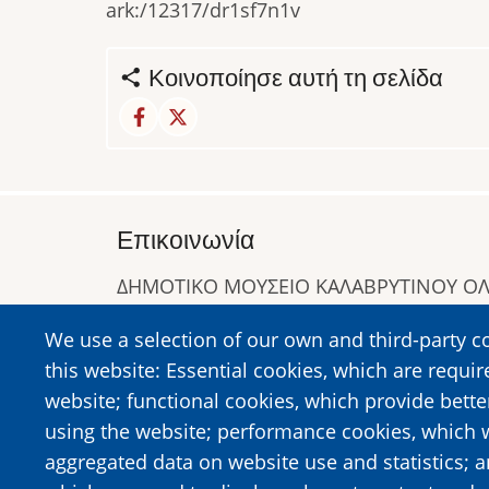
ark:/12317/dr1sf7n1v
Κοινοποίησε αυτή τη σελίδα
Επικοινωνία
ΔΗΜΟΤΙΚΟ ΜΟΥΣΕΙΟ ΚΑΛΑΒΡΥΤΙΝΟΥ 
Α. Συγγρού 1-5, Καλάβρυτα, Τ.Κ. 25001
We use a selection of our own and third-party c
Τηλ:
2692023646
,
2692360220
this website: Essential cookies, which are requir
https://www.dmko.gr || info@dmko.gr
website; functional cookies, which provide bett
using the website; performance cookies, which 
aggregated data on website use and statistics; 
Image
Image