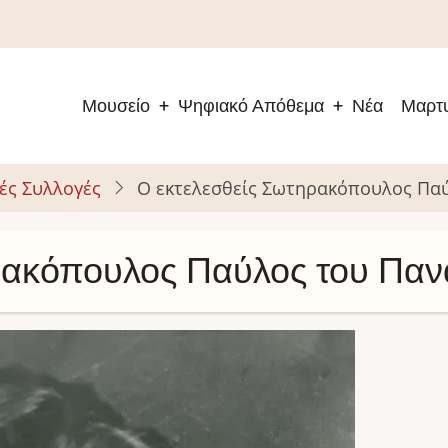
Μουσείο
Ψηφιακό Απόθεμα
Νέα
Μαρτυ
Main
navigation
ές Συλλογές
Ο εκτελεσθείς Σωτηρακόπουλος Πα
ρακόπουλος Παύλος του Παν