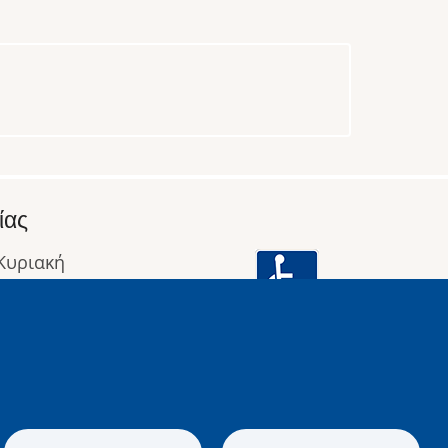
ίας
 Κυριακή
: 09:00 έως 16:00
οφορίες
Image