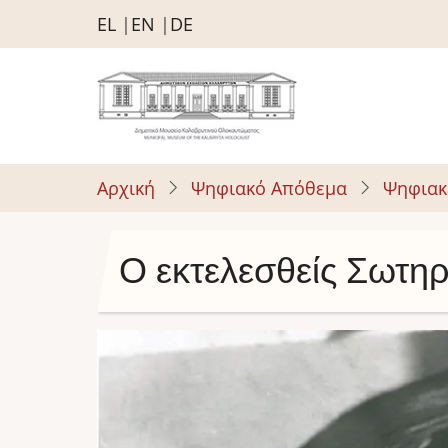
Παράκαμψη
EL
EN
DE
προς
το
κυρίως
περιεχόμενο
Αρχική
Ψηφιακό Απόθεμα
Ψηφιακ
Ο εκτελεσθείς Σωτη
Image