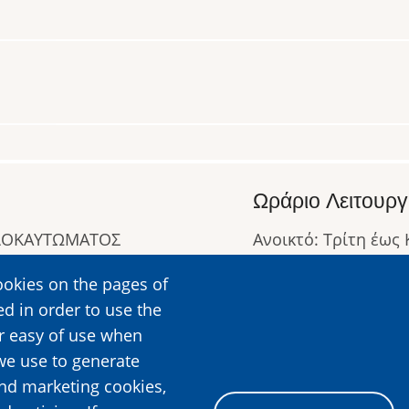
Ωράριο Λειτουργ
ΟΛΟΚΑΥΤΩΜΑΤΟΣ
Ανοικτό: Τρίτη έως
Κλειστό: Δευτέρα
ookies on the pages of
Ωράριο Λειτουργίας
ed in order to use the
Περισσότερες Πληρ
er easy of use when
we use to generate
and marketing cookies,
Image