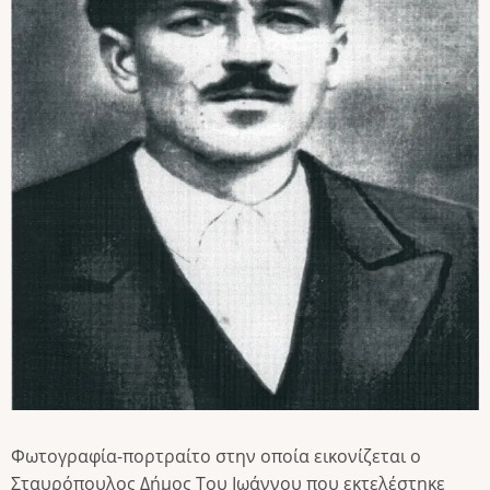
Φωτογραφία-πορτραίτο στην οποία εικονίζεται ο
Σταυρόπουλος Δήμος Του Ιωάννου που εκτελέστηκε