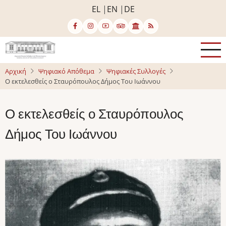
Παράκαμψη
EL
EN
DE
προς
το
κυρίως
περιεχόμενο
Αρχική
Ψηφιακό Απόθεμα
Ψηφιακές Συλλογές
Ο εκτελεσθείς ο Σταυρόπουλος Δήμος Του Ιωάννου
Ο εκτελεσθείς ο Σταυρόπουλος
Δήμος Του Ιωάννου
Image