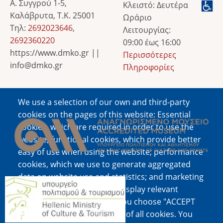
Α. Συγγρού 1-5,
Κλειστό: Δευτέρα
Καλάβρυτα, Τ.Κ. 25001
Ωράριο
Τηλ:
2692023646
,
Λειτουργίας:
2692360220
09:00 έως 16:00
https://www.dmko.gr ||
Περισσότερες
info@dmko.gr
Πληροφορίες
We use a selection of our own and third-party
Image
cookies on the pages of this website: Essential
cookies, which are required in order to use the
website; functional cookies, which provide better
easy of use when using the website; performance
cookies, which we use to generate aggregated
data on website use and statistics; and marketing
Image
cookies, which are used to display relevant
content and advertising. If you choose "ACCEPT
ALL", you consent to the use of all cookies. You