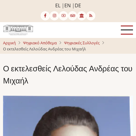
Παράκαμψη
EL
EN
DE
προς
το
κυρίως
περιεχόμενο
Αρχική
Ψηφιακό Απόθεμα
Ψηφιακές Συλλογές
Ο εκτελεσθείς Λελούδας Ανδρέας του Μιχαήλ
Ο εκτελεσθείς Λελούδας Ανδρέας του
Μιχαήλ
Image