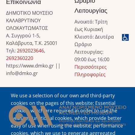
Ωράριο
Επικοινωνία
Λειτουργίας
ΔΗΜΟΤΙΚΟ ΜΟΥΣΕΙΟ
ΚΑΛΑΒΡΥΤΙΝΟΥ
Ανοικτό: Τρίτη
ΟΛΟΚΑΥΤΩΜΑΤΟΣ
έως Κυριακή
Α. Συγγρού 1-5,
Κλειστό: Δευτέρα
Καλάβρυτα, Τ.Κ. 25001
Ωράριο
Τηλ:
2692023646
,
Λειτουργίας:
2692360220
09:00 έως 16:00
https://www.dmko.gr ||
Περισσότερες
info@dmko.gr
Πληροφορίες
We use a selection of our own and third-party
Image
cookies on the pages of this website: Essential
cookies, which are required in order to use the
website; functional cookies, which provide better
easy of use when using the website; performance
cookies, which we use to generate aggregated