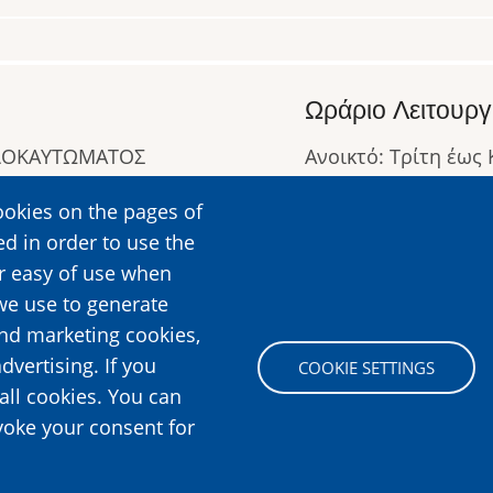
Ωράριο Λειτουργ
ΟΛΟΚΑΥΤΩΜΑΤΟΣ
Ανοικτό: Τρίτη έως
Κλειστό: Δευτέρα
ookies on the pages of
Ωράριο Λειτουργίας
ed in order to use the
Περισσότερες Πληρ
er easy of use when
we use to generate
and marketing cookies,
Image
dvertising. If you
COOKIE SETTINGS
all cookies. You can
voke your consent for