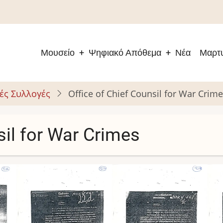
Μουσείο
Ψηφιακό Απόθεμα
Νέα
Μαρτυ
Main
navigation
ές Συλλογές
Office of Chief Counsil for War Crim
sil for War Crimes
Image
Image
Im