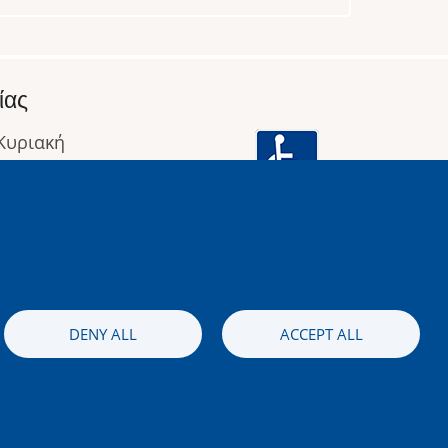
ίας
 Κυριακή
: 09:00 έως 16:00
οφορίες
Image
DENY ALL
ACCEPT ALL