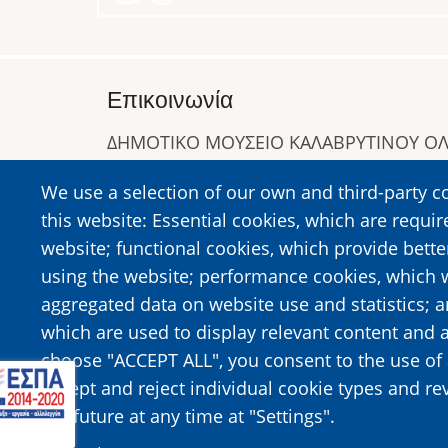
Επικοινωνία
ΔΗΜΟΤΙΚΟ ΜΟΥΣΕΙΟ ΚΑΛΑΒΡΥΤΙΝΟΥ 
Α. Συγγρού 1-5, Καλάβρυτα, Τ.Κ. 25001
We use a selection of our own and third-party c
Τηλ:
2692023646
,
2692360220
this website: Essential cookies, which are requir
https://www.dmko.gr || info@dmko.gr
website; functional cookies, which provide bett
using the website; performance cookies, which 
aggregated data on website use and statistics; 
Image
Image
which are used to display relevant content and a
choose "ACCEPT ALL", you consent to the use of 
accept and reject individual cookie types and re
the future at any time at "Settings".