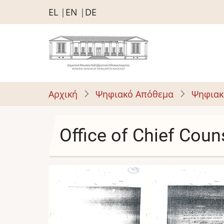
Παράκαμψη
EL
EN
DE
προς
το
κυρίως
περιεχόμενο
Αρχική
Ψηφιακό Απόθεμα
Ψηφιακ
Office of Chief Coun
Image
Image