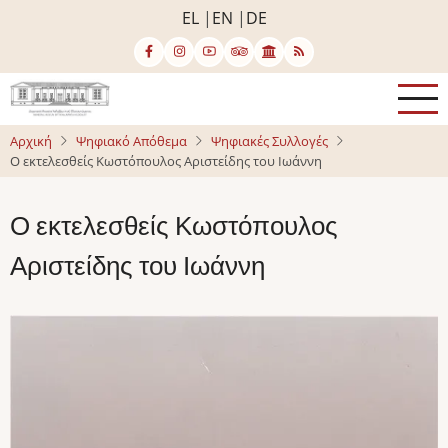
Παράκαμψη
EL
EN
DE
προς
το
κυρίως
περιεχόμενο
Αρχική
Ψηφιακό Απόθεμα
Ψηφιακές Συλλογές
Ο εκτελεσθείς Κωστόπουλος Αριστείδης του Ιωάννη
Ο εκτελεσθείς Κωστόπουλος
Αριστείδης του Ιωάννη
Image