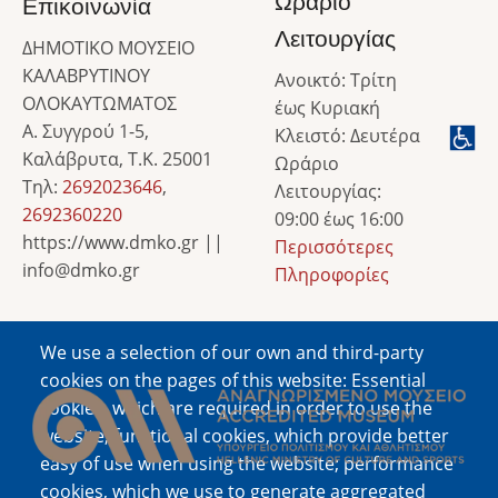
Ωράριο
Επικοινωνία
Λειτουργίας
ΔΗΜΟΤΙΚΟ ΜΟΥΣΕΙΟ
ΚΑΛΑΒΡΥΤΙΝΟΥ
Ανοικτό: Τρίτη
ΟΛΟΚΑΥΤΩΜΑΤΟΣ
έως Κυριακή
Α. Συγγρού 1-5,
Κλειστό: Δευτέρα
Καλάβρυτα, Τ.Κ. 25001
Ωράριο
Τηλ:
2692023646
,
Λειτουργίας:
2692360220
09:00 έως 16:00
https://www.dmko.gr ||
Περισσότερες
info@dmko.gr
Πληροφορίες
We use a selection of our own and third-party
Image
cookies on the pages of this website: Essential
cookies, which are required in order to use the
website; functional cookies, which provide better
easy of use when using the website; performance
cookies, which we use to generate aggregated