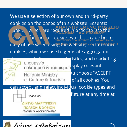
We use a selection of our own and third-party
Image
cookies on the pages of this website: Essential
cookies, which are required in order to use the
website; functional cookies, which provide better
easy of use when using the website; performance
cookies, which we use to generate aggregated
data on website use and statistics; and marketing
Image
cookies, which are used to display relevant
content and advertising. If you choose "ACCEPT
ALL", you consent to the use of all cookies. You
can accept and reject individual cookie types and
Image
revoke your consent for the future at any time at
"Settings".
Cookie documentation
Image