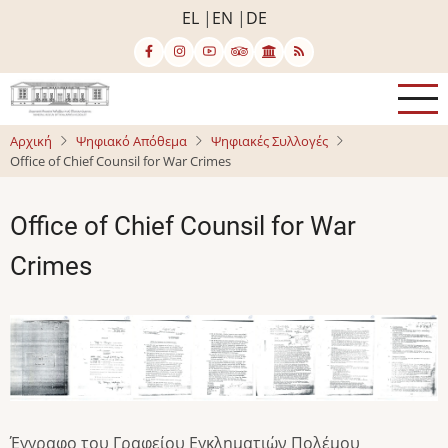
Παράκαμψη
EL
EN
DE
προς
το
κυρίως
περιεχόμενο
Αρχική
Ψηφιακό Απόθεμα
Ψηφιακές Συλλογές
Office of Chief Counsil for War Crimes
Office of Chief Counsil for War
Crimes
Image
Image
Image
Image
Image
Image
Image
Έγγραφο του Γραφείου Εγκληματιών Πολέμου