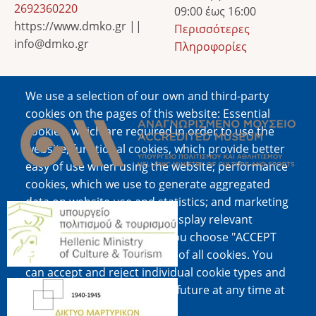
2692360220
09:00 έως 16:00
https://www.dmko.gr ||
Περισσότερες
info@dmko.gr
Πληροφορίες
We use a selection of our own and third-party
Image
cookies on the pages of this website: Essential
cookies, which are required in order to use the
website; functional cookies, which provide better
easy of use when using the website; performance
cookies, which we use to generate aggregated
data on website use and statistics; and marketing
Image
cookies, which are used to display relevant
content and advertising. If you choose "ACCEPT
ALL", you consent to the use of all cookies. You
can accept and reject individual cookie types and
Image
revoke your consent for the future at any time at
"Settings".