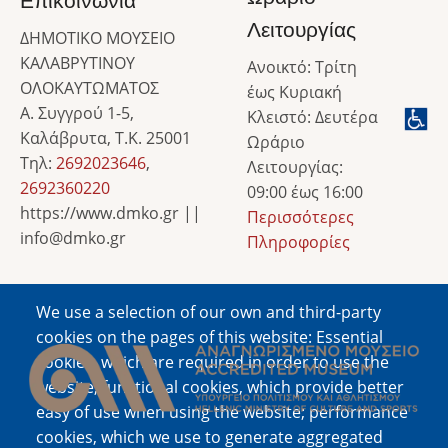
Επικοινωνία
Λειτουργίας
ΔΗΜΟΤΙΚΟ ΜΟΥΣΕΙΟ
ΚΑΛΑΒΡΥΤΙΝΟΥ
Ανοικτό: Τρίτη
ΟΛΟΚΑΥΤΩΜΑΤΟΣ
έως Κυριακή
Α. Συγγρού 1-5,
Κλειστό: Δευτέρα
Καλάβρυτα, Τ.Κ. 25001
Ωράριο
Τηλ:
2692023646
,
Λειτουργίας:
2692360220
09:00 έως 16:00
https://www.dmko.gr ||
Περισσότερες
info@dmko.gr
Πληροφορίες
We use a selection of our own and third-party
Image
cookies on the pages of this website: Essential
cookies, which are required in order to use the
website; functional cookies, which provide better
easy of use when using the website; performance
cookies, which we use to generate aggregated