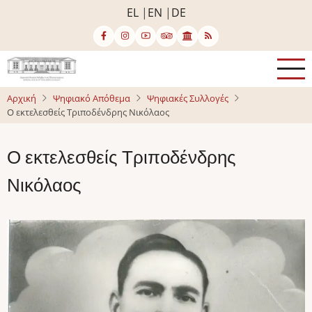
Παράκαμψη
EL
EN
DE
προς
το
κυρίως
περιεχόμενο
Αρχική
Ψηφιακό Απόθεμα
Ψηφιακές Συλλογές
Ο εκτελεσθείς Τριποδένδρης Νικόλαος
Ο εκτελεσθείς Τριποδένδρης
Νικόλαος
Image