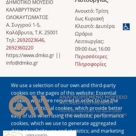
ΔΗΜΟΤΙΚΟ ΜΟΥΣΕΙΟ
ΚΑΛΑΒΡΥΤΙΝΟΥ
Ανοικτό: Τρίτη
ΟΛΟΚΑΥΤΩΜΑΤΟΣ
έως Κυριακή
Α. Συγγρού 1-5,
Κλειστό: Δευτέρα
Καλάβρυτα, Τ.Κ. 25001
Ωράριο
Τηλ:
2692023646
,
Λειτουργίας:
2692360220
09:00 έως 16:00
https://www.dmko.gr ||
Περισσότερες
info@dmko.gr
Πληροφορίες
We use a selection of our own and third-party
Image
cookies on the pages of this website: Essential
cookies, which are required in order to use the
website; functional cookies, which provide better
easy of use when using the website; performance
cookies, which we use to generate aggregated
data on website use and statistics; and marketing
Image