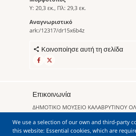
Υ: 20,3 εκ., Πλ: 29,3 εκ.
Αναγνωριστικό
ark:/12317/dr15x6b4z
Κοινοποίησε αυτή τη σελίδα
Επικοινωνία
ΔΗΜΟΤΙΚΟ ΜΟΥΣΕΙΟ ΚΑΛΑΒΡΥΤΙΝΟΥ 
Α. Συγγρού 1-5, Καλάβρυτα, Τ.Κ. 25001
We use a selection of our own and third-party c
Τηλ:
2692023646
,
2692360220
this website: Essential cookies, which are requir
https://www.dmko.gr || info@dmko.gr