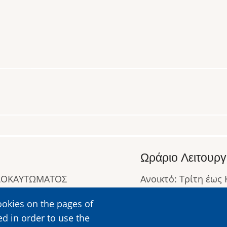
Ωράριο Λειτουργ
ΟΛΟΚΑΥΤΩΜΑΤΟΣ
Ανοικτό: Τρίτη έως
Κλειστό: Δευτέρα
ookies on the pages of
Ωράριο Λειτουργίας
ed in order to use the
Περισσότερες Πληρ