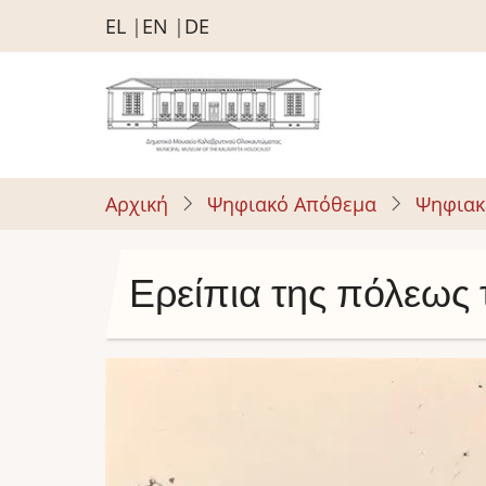
Παράκαμψη
EL
EN
DE
προς
το
κυρίως
περιεχόμενο
Αρχική
Ψηφιακό Απόθεμα
Ψηφιακ
Ερείπια της πόλεως
Image