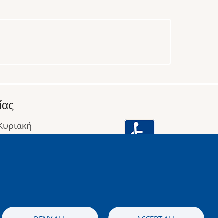
ίας
 Κυριακή
: 09:00 έως 16:00
οφορίες
Image