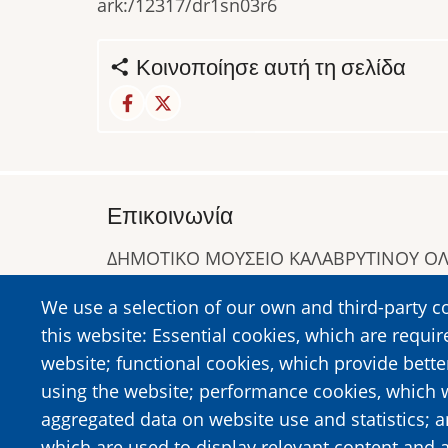
ark:/12317/dr1sn03r6
Κοινοποίησε αυτή τη σελίδα
Επικοινωνία
ΔΗΜΟΤΙΚΟ ΜΟΥΣΕΙΟ ΚΑΛΑΒΡΥΤΙΝΟΥ 
Α. Συγγρού 1-5, Καλάβρυτα, Τ.Κ. 25001
We use a selection of our own and third-party c
Τηλ:
2692023646
,
2692360220
this website: Essential cookies, which are requir
https://www.dmko.gr || info@dmko.gr
website; functional cookies, which provide bett
using the website; performance cookies, which 
aggregated data on website use and statistics; 
Image
Image
which are used to display relevant content and a