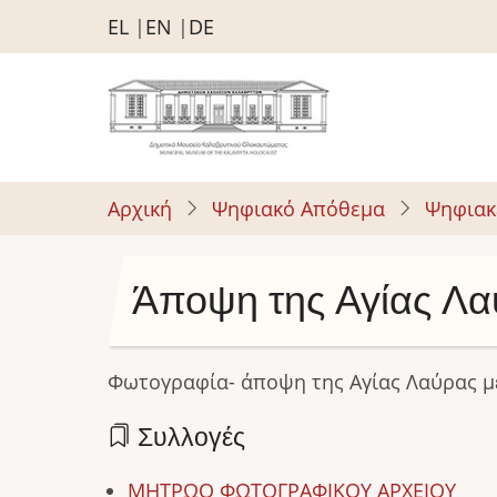
Παράκαμψη
EL
EN
DE
προς
το
κυρίως
περιεχόμενο
Αρχική
Ψηφιακό Απόθεμα
Ψηφιακ
Άποψη της Αγίας Λα
Φωτογραφία- άποψη της Αγίας Λαύρας μ
Συλλογές
ΜΗΤΡΩΟ ΦΩΤΟΓΡΑΦΙΚΟΥ ΑΡΧΕΙΟΥ