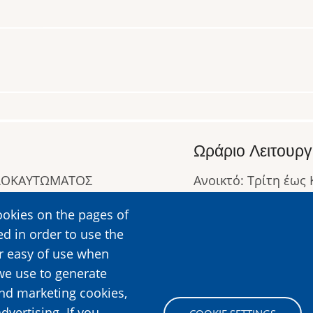
Ωράριο Λειτουργ
ΟΛΟΚΑΥΤΩΜΑΤΟΣ
Ανοικτό: Τρίτη έως
Κλειστό: Δευτέρα
ookies on the pages of
Ωράριο Λειτουργίας
ed in order to use the
Περισσότερες Πληρ
er easy of use when
we use to generate
and marketing cookies,
Image
dvertising. If you